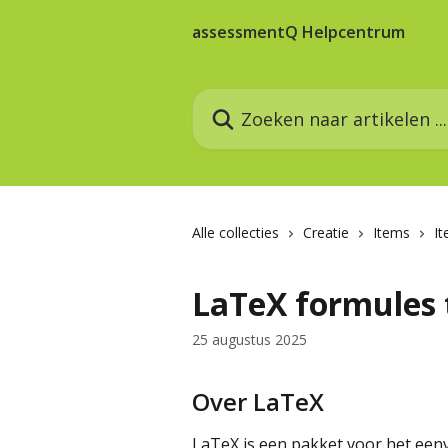
Naar de hoofdinhoud
assessmentQ Helpcentrum
Zoeken naar artikelen ...
Alle collecties
Creatie
Items
It
LaTeX formules 
25 augustus 2025
Over LaTeX
LaTeX is een pakket voor het een