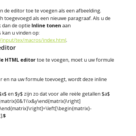
n de editor toe te voegen als een afbeelding.
h toegevoegd als een nieuwe paragraaf. Als u de 
k dan de optie 
Inline
tonen
 aan
 kan u vinden op: 
t/input/tex/macros/index.html
.
editor
 de HTML editor
 toe te voegen, moet u uw formule 
r en na uw formule toevoegt, wordt deze inline 
$x$ en $y$ zijn zo dat voor alle reële getallen $a$ 
{matrix}0&1\\x&y\end{matrix}\right] 
\end{matrix}\right]=\left[\begin{matrix}-
].
$