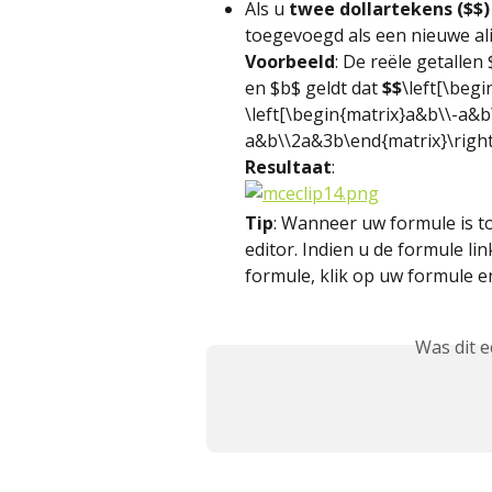
Als u 
twee dollartekens ($$)
toegevoegd als een nieuwe al
Voorbeeld
: De reële getallen 
en $b$ geldt dat 
$$
\left[\beg
\left[\begin{matrix}a&b\\-a&b
a&b\\2a&3b\end{matrix}\right
Resultaat
:
Tip
: Wanneer uw formule is t
editor. Indien u de formule lin
formule, klik op uw formule en
Was dit 