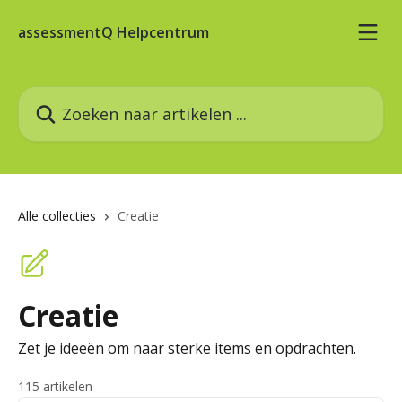
Naar de hoofdinhoud
assessmentQ Helpcentrum
Zoeken naar artikelen ...
Alle collecties
Creatie
Creatie
Zet je ideeën om naar sterke items en opdrachten.
115 artikelen