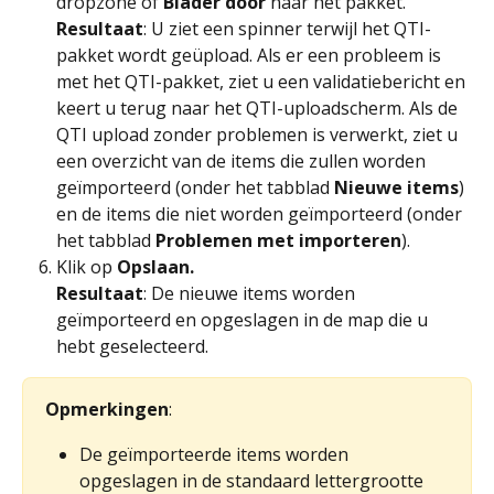
dropzone of 
Blader door
 naar het pakket.
Resultaat
: U ziet een spinner terwijl het QTI-
pakket wordt geüpload. Als er een probleem is 
met het QTI-pakket, ziet u een validatiebericht en 
keert u terug naar het QTI-uploadscherm. Als de 
QTI upload zonder problemen is verwerkt, ziet u 
een overzicht van de items die zullen worden 
geïmporteerd (onder het tabblad 
Nieuwe items
) 
en de items die niet worden geïmporteerd (onder 
het tabblad
 Problemen met importeren
).
Klik op 
Opslaan.
Resultaat
: De nieuwe items worden 
geïmporteerd en opgeslagen in de map die u 
hebt geselecteerd.
Opmerkingen
:
De geïmporteerde items worden 
opgeslagen in de standaard lettergrootte 