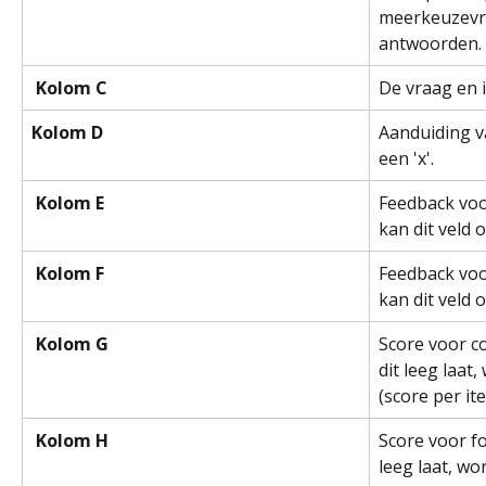
meerkeuzevr
antwoorden.
 Kolom C 
De vraag en i
Kolom D 
Aanduiding va
een 'x'.
 Kolom E 
Feedback voo
kan dit veld 
 Kolom F 
Feedback voo
kan dit veld 
 Kolom G 
Score voor c
dit leeg laat
(score per it
 Kolom H 
Score voor fo
leeg laat, wo