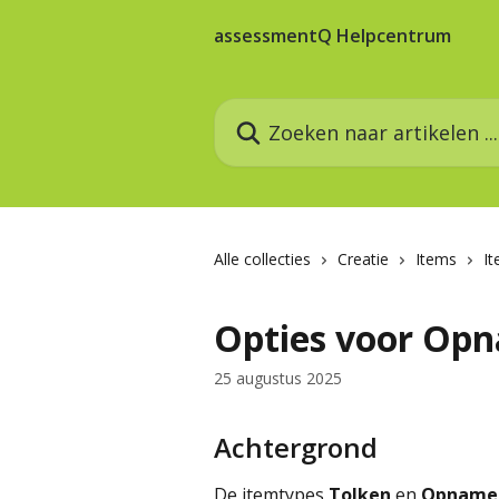
Naar de hoofdinhoud
assessmentQ Helpcentrum
Zoeken naar artikelen ...
Alle collecties
Creatie
Items
I
Opties voor Opn
25 augustus 2025
Achtergrond
De itemtypes 
Tolken
 en 
Opname