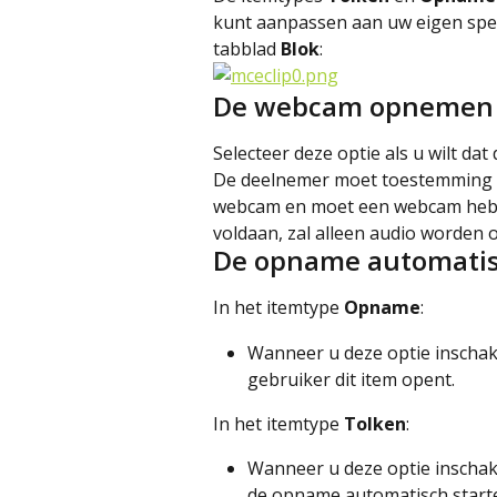
kunt aanpassen aan uw eigen specif
tabblad 
Blok
:
De webcam opnemen
Selecteer deze optie als u wilt 
De deelnemer moet toestemming g
webcam en moet een webcam hebbe
voldaan, zal alleen audio worden
De opname automatis
In het itemtype 
Opname
:
Wanneer u deze optie inschak
gebruiker dit item opent.
In het itemtype 
Tolken
:
Wanneer u deze optie inschak
de opname automatisch starte