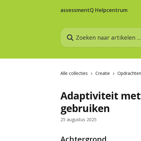
Naar de hoofdinhoud
assessmentQ Helpcentrum
Zoeken naar artikelen ...
Alle collecties
Creatie
Opdrachte
Adaptiviteit me
gebruiken
25 augustus 2025
Achtergrond