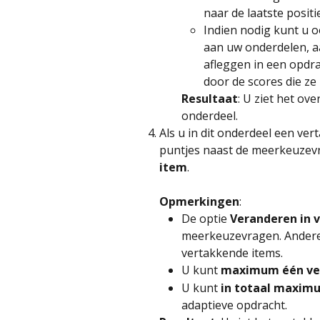
naar de laatste positi
Indien nodig kunt u 
aan uw onderdelen, a
afleggen in een opdr
door de scores die ze
Resultaat
: U ziet het ov
onderdeel.
Als u in dit onderdeel een ver
puntjes naast de meerkeuzevr
item
. 
Opmerkingen
:
De optie 
Veranderen in 
meerkeuzevragen. Andere 
vertakkende items.
U kunt 
maximum één ve
U kunt 
in totaal maxim
adaptieve opdracht.