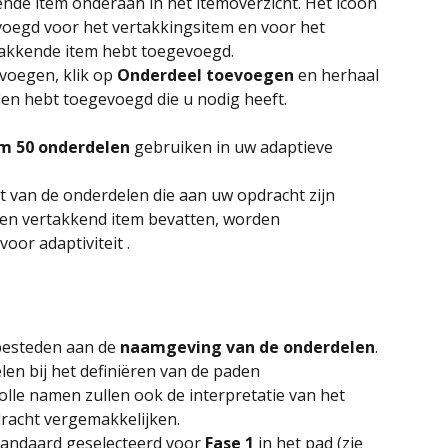
kende item onderaan in het itemoverzicht. Het icoon 
voegd voor het vertakkingsitem en voor het 
takkende item hebt toegevoegd.
voegen, klik op 
Onderdeel toevoegen
 en herhaal 
elen hebt toegevoegd die u nodig heeft.
 50 onderdelen
 gebruiken in uw adaptieve 
cht van de onderdelen die aan uw opdracht zijn 
en vertakkend item bevatten, worden 
oor adaptiviteit 
. 
besteden aan de 
naamgeving van de onderdelen
. 
elen bij het definiëren van de paden 
lle namen zullen ook de interpretatie van het 
racht vergemakkelijken.
tandaard geselecteerd voor 
Fase 1
 in het pad (zie 