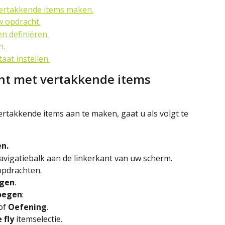
vertakkende items maken.
 opdracht.
n definiëren.
n.
aat instellen.
ht met vertakkende items 
takkende items aan te maken, gaat u als volgt te 
n.
navigatiebalk aan de linkerkant van uw scherm.
 opdrachten.
gen
.
oegen
:
of 
Oefening
.
 fly 
itemselectie.