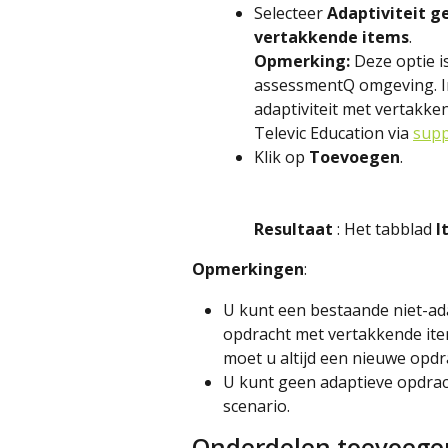
Selecteer 
Adaptiviteit g
vertakkende items
.
Opmerking:
 Deze optie i
assessmentQ omgeving. In
adaptiviteit met vertakke
Televic Education via 
supp
Klik op 
Toevoegen
.
Resultaat
 : Het tabblad 
I
Opmerkingen
:
U kunt een bestaande niet-ada
opdracht met vertakkende item
moet u altijd een nieuwe opd
U kunt geen adaptieve opdrac
scenario.
Onderdelen toevoege