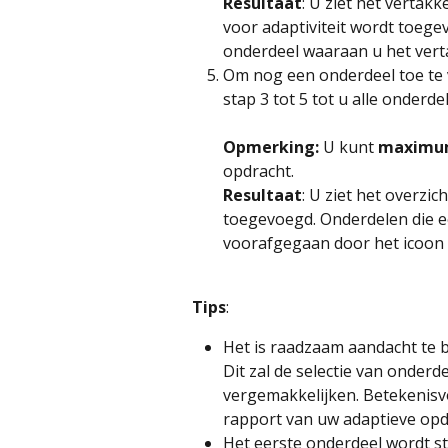
Resultaat
: U ziet het vertak
voor adaptiviteit wordt toege
onderdeel waaraan u het ver
Om nog een onderdeel toe te 
stap 3 tot 5 tot u alle onderd
Opmerking: 
U kunt 
maximum
opdracht.
Resultaat
: U ziet het overzi
toegevoegd. Onderdelen die e
voorafgegaan door het icoon v
Tips
:
Het is raadzaam aandacht te 
Dit zal de selectie van onderd
vergemakkelijken. Betekenisvo
rapport van uw adaptieve opd
Het eerste onderdeel wordt s