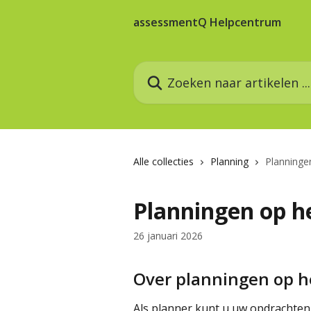
Naar de hoofdinhoud
assessmentQ Helpcentrum
Zoeken naar artikelen ...
Alle collecties
Planning
Planninge
Planningen op h
26 januari 2026
Over planningen op h
Als planner kunt u uw opdrachten