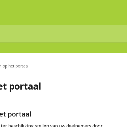
n op het portaal
et portaal
et portaal
 ter beschikking stellen van uw deelnemers door 