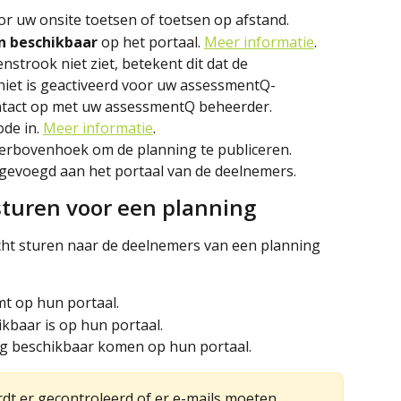
or uw onsite toetsen of toetsen op afstand. 
n beschikbaar
 op het portaal. 
Meer informatie
.
tenstrook niet ziet, betekent dit dat de 
niet is geactiveerd voor uw assessmentQ-
tact op met uw assessmentQ beheerder.
de in. 
Meer informatie
.
hterbovenhoek om de planning te publiceren.
oegevoegd aan het portaal van de deelnemers.
rsturen voor een planning
cht sturen naar de deelnemers van een planning 
t op hun portaal.
kbaar is op hun portaal.
ng beschikbaar komen op hun portaal.
rdt er gecontroleerd of er e-mails moeten 