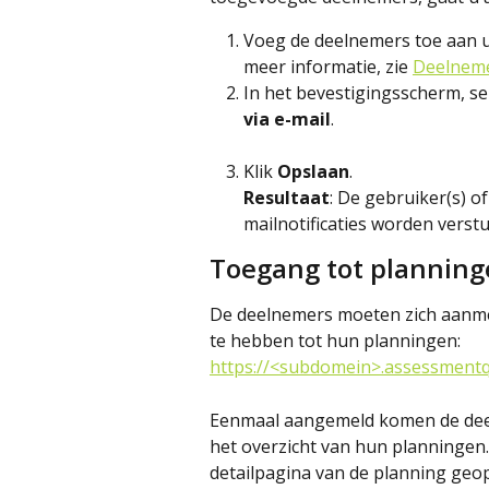
Voeg de deelnemers toe aan u
meer informatie, zie 
Deelneme
In het bevestigingsscherm, sel
via e-mail
.
Klik 
Opslaan
.
Resultaat
: De gebruiker(s) o
mailnotificaties worden vers
Toegang tot planning
De deelnemers moeten zich aanm
te hebben tot hun planningen:
https://<subdomein>.assessment
Eenmaal aangemeld komen de deel
het overzicht van hun planningen.
detailpagina van de planning geo