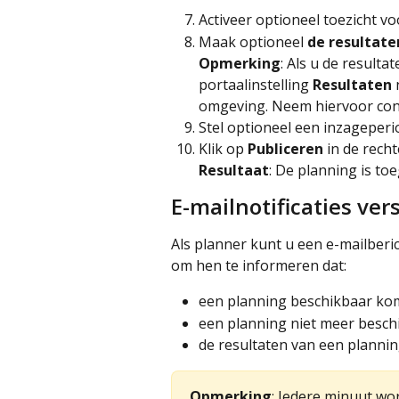
Activeer optioneel toezicht vo
Maak optioneel 
de resultate
Opmerking
: Als u de resulta
portaalinstelling 
Resultaten
 
omgeving. Neem hiervoor con
Stel optioneel een inzageperio
Klik op 
Publiceren
 in de rec
Resultaat
: De planning is t
E-mailnotificaties ve
Als planner kunt u een e-mailberi
om hen te informeren dat:
een planning beschikbaar kom
een planning niet meer beschi
de resultaten van een planni
Opmerking
: Iedere minuut wo