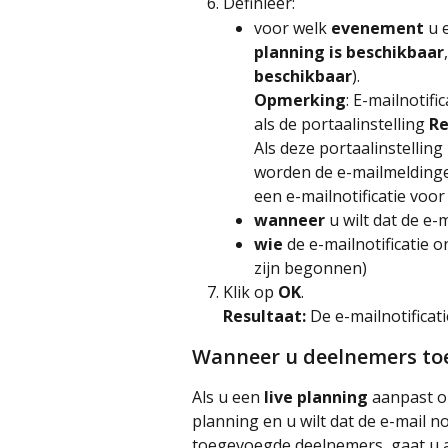
Definieer:
voor welk 
evenement
 u 
planning is beschikbaar
,
beschikbaar
).
Opmerking
: E-mailnotif
als de portaalinstelling 
Re
Als deze portaalinstelling
worden de e-mailmeldingen
een e-mailnotificatie voor
wanneer
 u wilt dat de e-
wie
 de e-mailnotificatie 
zijn begonnen)
Klik op 
OK
.
Resultaat: 
De e-mailnotificat
Wanneer u deelnemers toe
Als u een 
live planning 
aanpast o
planning en u wilt dat de e-mail n
toegevoegde deelnemers, gaat u al