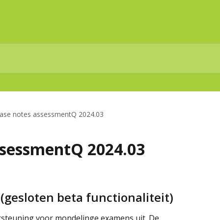
ease notes assessmentQ 2024.03
ssessmentQ 2024.03
esloten beta functionaliteit)
ersteuning voor mondelinge examens uit. De 