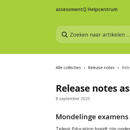
Naar de hoofdinhoud
assessmentQ Helpcentrum
Zoeken naar artikelen ...
Alle collecties
Release notes
Rel
Release notes a
8 september 2025
Mondelinge examens (g
Televic Education breidt zijn ond